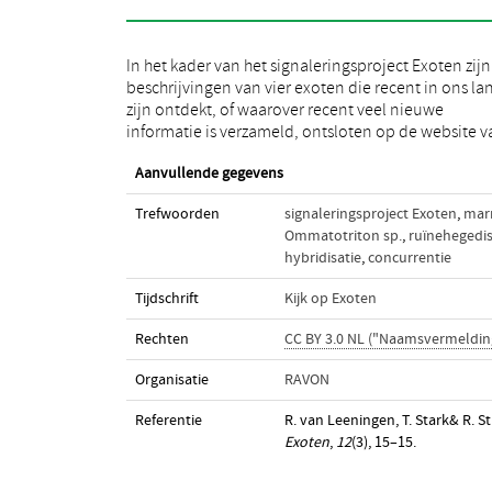
In het kader van het signaleringsproject Exoten zijn
RAVON. Het betreft marmersalamander (Triturus
beschrijvingen van vier exoten die recent in ons la
marmoratus), bandsalamanders (Ommatotriton sp.
zijn ontdekt, of waarover recent veel nieuwe
ruïnehagedis (Podarcis siculus) en ‘stierslang’
informatie is verzameld, ontsloten op de website v
Aanvullende gegevens
Trefwoorden
signaleringsproject Exoten
,
mar
Ommatotriton sp.
,
ruïnehegedi
hybridisatie
,
concurrentie
Tijdschrift
Kijk op Exoten
Rechten
CC BY 3.0 NL ("Naamsvermeldin
Organisatie
RAVON
Referentie
R. van Leeningen, T. Stark& R. 
Exoten
,
12
(3), 15–15.