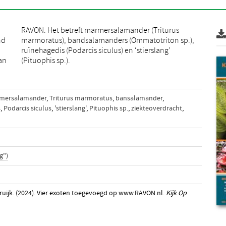
nd
),
an
(Pituophis sp.).
mersalamander
,
Triturus marmoratus
,
bansalamander
,
s
,
Podarcis siculus
,
'stierslang'
,
Pituophis sp.
,
ziekteoverdracht
,
g")
Struijk. (2024). Vier exoten toegevoegd op www.RAVON.nl.
Kijk Op