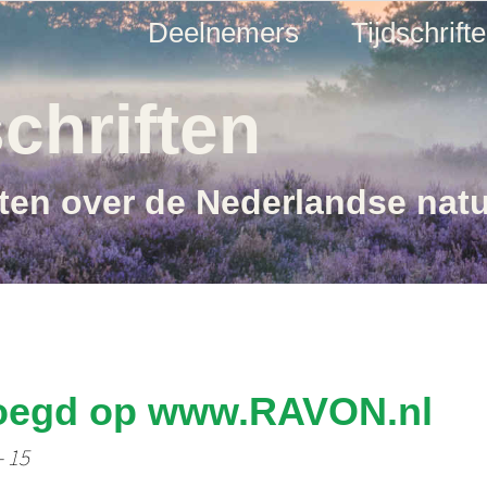
Deelnemers
Tijdschrift
chriften
ften over de Nederlandse nat
voegd op www.RAVON.nl
- 15