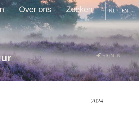
en
Over ons
Zoeken
NL
EN
uur
SIGN IN
2024