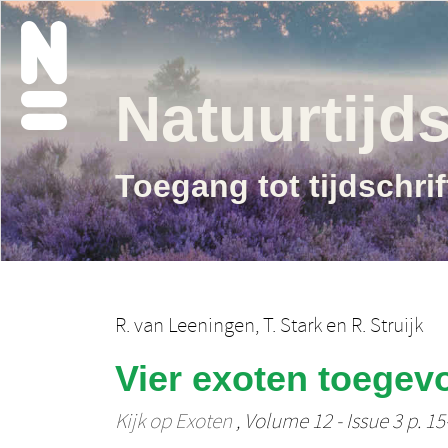
Natuurtijds
Toegang tot tijdschri
R. van Leeningen
,
T. Stark
en
R. Struijk
Vier exoten toege
Kijk op Exoten
, Volume 12 - Issue 3 p. 15