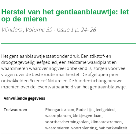
Herstel van het gentiaanblauwtje: let
op de mieren
Vlinders
, Volume 39 - Issue 1 p. 24- 26
Het gentiaanblauwtje staat onder druk. Een stikstof- en
droogtegevoelig leefgebied, een zeldzame waardplant en
waardmieren waarover nog veel onbekend is, zorgen voor veel
vragen over de beste route naar herstel. De afgelopen jaren
ontwikkelden Science4Nature en De Vlinderstichting nieuwe
inzichten over de levensvatbaarheid van het gentiaanblauwtje.
Aanvullende gegevens
Trefwoorden
Phengaris alcon
,
Rode Lijst
,
leefgebied
,
waardplanten
,
klokjesgentiaan
,
soortbeschermingsplan
,
klimaatextremen
,
waardmieren
,
voortplanting
,
habitatkwaliteit