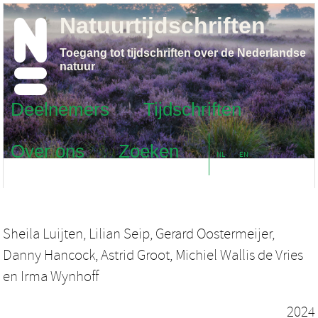
Natuurtijdschriften
Toegang tot tijdschriften over de Nederlandse
natuur
Deelnemers
Tijdschriften
Over ons
Zoeken
NL
EN
Sheila Luijten
,
Lilian Seip
,
Gerard Oostermeijer
,
Danny Hancock
,
Astrid Groot
,
Michiel Wallis de Vries
en
Irma Wynhoff
2024