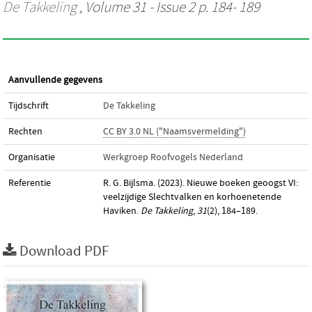
De Takkeling
, Volume 31 - Issue 2 p. 184- 189
Aanvullende gegevens
Tijdschrift
De Takkeling
Rechten
CC BY 3.0 NL ("Naamsvermelding")
Organisatie
Werkgroep Roofvogels Nederland
Referentie
R. G. Bijlsma. (2023). Nieuwe boeken geoogst VI:
veelzijdige Slechtvalken en korhoenetende
Haviken.
De Takkeling
,
31
(2), 184–189.
Download PDF