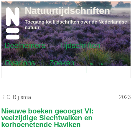
Natuurtijdschriften
Toegang tot tijdschriften over de Nederlandse
natuur
Deelnemers
Tijdschriften
Over ons
Zoeken
NL
EN
R. G. Bijlsma
2023
Nieuwe boeken geoogst VI:
veelzijdige Slechtvalken en
korhoenetende Haviken