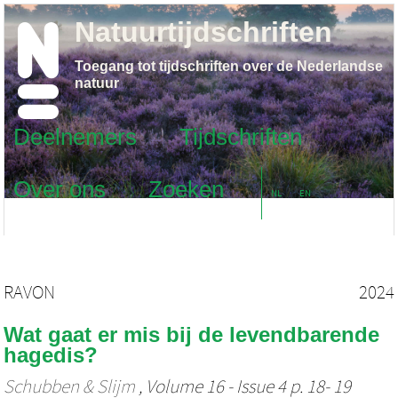
Natuurtijdschriften
Toegang tot tijdschriften over de Nederlandse
natuur
Deelnemers
Tijdschriften
Over ons
Zoeken
NL
EN
RAVON
2024
Wat gaat er mis bij de levendbarende
hagedis?
Schubben & Slijm
, Volume 16 - Issue 4 p. 18- 19