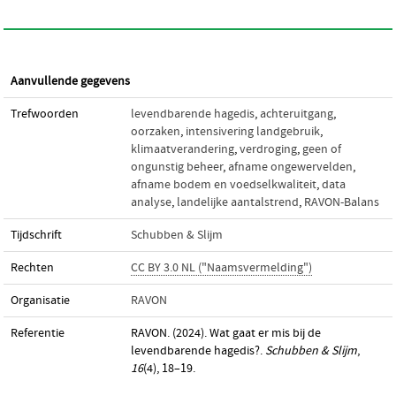
Aanvullende gegevens
Trefwoorden
levendbarende hagedis
,
achteruitgang
,
oorzaken
,
intensivering landgebruik
,
klimaatverandering
,
verdroging
,
geen of
ongunstig beheer
,
afname ongewervelden
,
afname bodem en voedselkwaliteit
,
data
analyse
,
landelijke aantalstrend
,
RAVON-Balans
Tijdschrift
Schubben & Slijm
Rechten
CC BY 3.0 NL ("Naamsvermelding")
Organisatie
RAVON
Referentie
RAVON. (2024). Wat gaat er mis bij de
levendbarende hagedis?.
Schubben & Slijm
,
16
(4), 18–19.