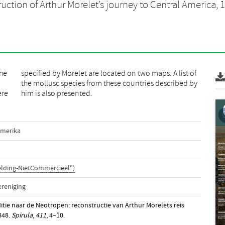
ruction of Arthur Morelet’s journey to Central America,
the
 of
ere
him is also presented.
Amerika
lding-NietCommercieel")
ereniging
ditie naar de Neotropen: reconstructie van Arthur Morelets reis
848.
Spirula
,
411
, 4–10.