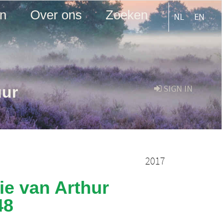
en
Over ons
Zoeken
NL
EN
uur
SIGN IN
2017
ie van Arthur
48