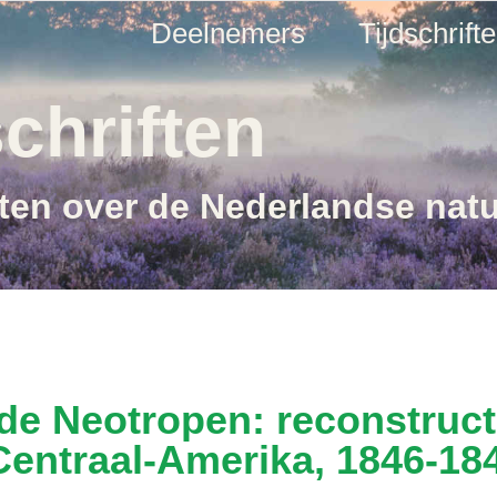
Deelnemers
Tijdschrift
chriften
ften over de Nederlandse nat
 de Neotropen: reconstruct
 Centraal-Amerika, 1846-18