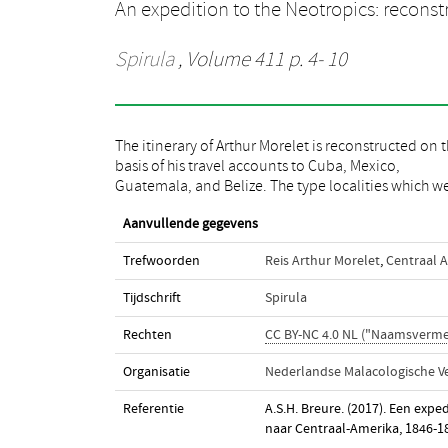
An expedition to the Neotropics: reconst
Spirula
, Volume 411 p. 4- 10
The itinerary of Arthur Morelet is reconstructed on 
specified by Morelet are located on two maps. A list
basis of his travel accounts to Cuba, Mexico,
the mollusc species from these countries described by
Guatemala, and Belize. The type localities which w
Aanvullende gegevens
Trefwoorden
Reis Arthur Morelet
,
Centraal 
Tijdschrift
Spirula
Rechten
CC BY-NC 4.0 NL ("Naamsverme
Organisatie
Nederlandse Malacologische V
Referentie
A.S.H. Breure. (2017). Een expe
naar Centraal-Amerika, 1846-1