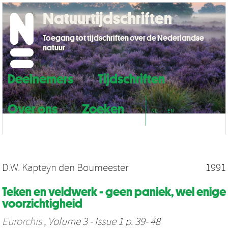
Natuurtijdschriften
Toegang tot tijdschriften over de Nederlandse
natuur
Deelnemers
Tijdschriften
Over ons
Zoeken
NL
EN
D.W. Kapteyn den Boumeester
1991
Teken en veldwerk - geen paniek, wel enige
voorzichtigheid
Eurorchis
, Volume 3 - Issue 1 p. 39- 48