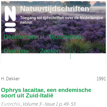
Natuurtijdschriften
Toegang tot tijdschriften over de Nederlandse
natuur
Deelnemers
Tijdschriften
Over ons
Zoeken
NL
EN
H. Dekker
1991
Ophrys lacaitae, een endemische
soort uit Zuid-Italië
Eurorchis
, Volume 3 - Issue 1 p. 49- 53