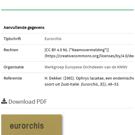
Aanvullende gegevens
Tijdschrift
Eurorchis
Rechten
[CC BY 4.0 NL ("Naamsvermelding")]
(https://creativecommons.org/licenses/by/4.0/dee
Organisatie
Werkgroep Europese Orchideeën van de KNNV
Referentie
H. Dekker. (1991). Ophrys lacaitae, een endemische
soort uit Zuid-Italië.
Eurorchis
,
3
(1), 49–53.
Download PDF