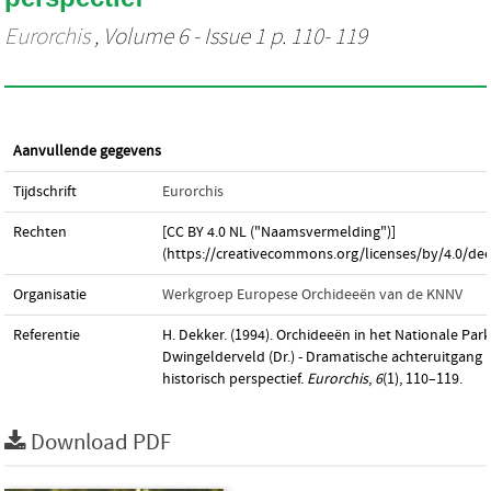
Eurorchis
, Volume 6 - Issue 1 p. 110- 119
Aanvullende gegevens
Tijdschrift
Eurorchis
Rechten
[CC BY 4.0 NL ("Naamsvermelding")]
(https://creativecommons.org/licenses/by/4.0/dee
Organisatie
Werkgroep Europese Orchideeën van de KNNV
Referentie
H. Dekker. (1994). Orchideeën in het Nationale Park
Dwingelderveld (Dr.) - Dramatische achteruitgang i
historisch perspectief.
Eurorchis
,
6
(1), 110–119.
Download PDF