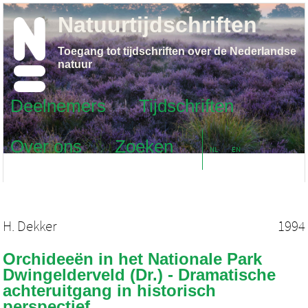
Natuurtijdschriften
Toegang tot tijdschriften over de Nederlandse
natuur
Deelnemers
Tijdschriften
Over ons
Zoeken
NL
EN
H. Dekker
1994
Orchideeën in het Nationale Park
Dwingelderveld (Dr.) - Dramatische
achteruitgang in historisch
perspectief