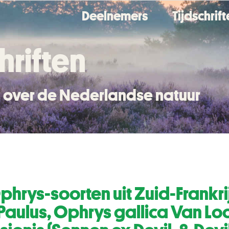
Deelnemers
Tijdschrif
hriften
en over de Nederlandse natuur
hrys-soorten uit Zuid-Frankrij
Paulus, Ophrys gallica Van Lo