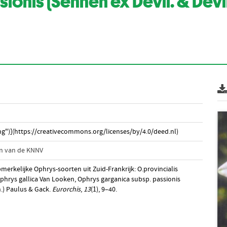
onis (Sennen ex Devil. & Devil
g")](https://creativecommons.org/licenses/by/4.0/deed.nl)
n van de KNNV
merkelijke Ophrys-soorten uit Zuid-Frankrijk: O.provincialis
hrys gallica Van Looken, Ophrys garganica subsp. passionis
h.) Paulus & Gack.
Eurorchis
,
13
(1), 9–40.