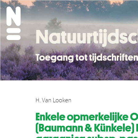
Natuurtijdsc
Toegang tot tijdschrift
H. Van Looken
Enkele opmerkelijke Op
(Baumann & Künkele) 