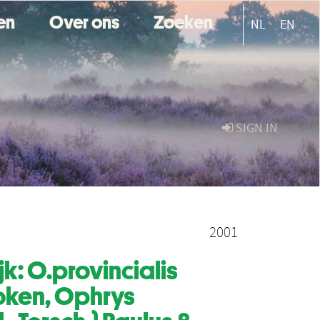
ten
Over ons
Zoeken
NL
EN
SIGN IN
2001
k: O.provincialis
oken, Ophrys