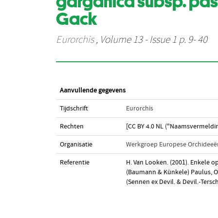
garganica subsp. passi
Gack
Eurorchis
, Volume 13 - Issue 1 p. 9- 40
Aanvullende gegevens
Tijdschrift
Eurorchis
Rechten
[CC BY 4.0 NL ("Naamsvermeldin
Organisatie
Werkgroep Europese Orchideeë
Referentie
H. Van Looken. (2001). Enkele op
(Baumann & Künkele) Paulus, Op
(Sennen ex Devil. & Devil.-Tersc