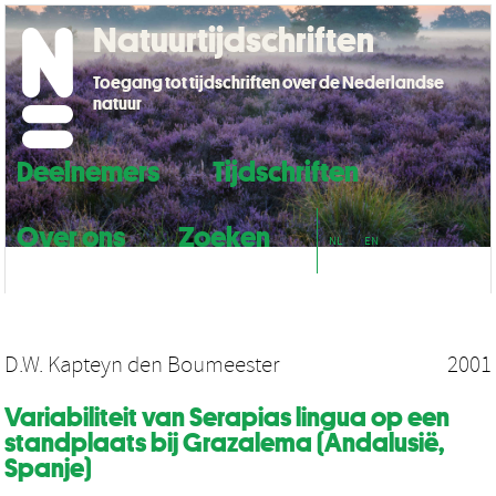
Natuurtijdschriften
Toegang tot tijdschriften over de Nederlandse
natuur
Deelnemers
Tijdschriften
Over ons
Zoeken
NL
EN
D.W. Kapteyn den Boumeester
2001
Variabiliteit van Serapias lingua op een
standplaats bij Grazalema (Andalusië,
Spanje)