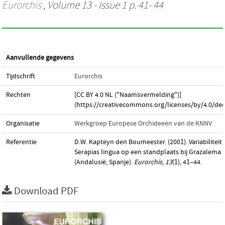
Eurorchis
, Volume 13 - Issue 1 p. 41- 44
Aanvullende gegevens
Tijdschrift
Eurorchis
Rechten
[CC BY 4.0 NL ("Naamsvermelding")]
(https://creativecommons.org/licenses/by/4.0/dee
Organisatie
Werkgroep Europese Orchideeën van de KNNV
Referentie
D.W. Kapteyn den Boumeester. (2001). Variabiliteit
Serapias lingua op een standplaats bij Grazalema
(Andalusië, Spanje).
Eurorchis
,
13
(1), 41–44.
Download PDF