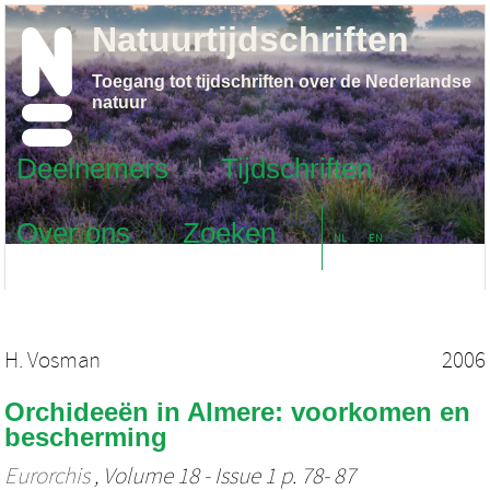
Natuurtijdschriften
Toegang tot tijdschriften over de Nederlandse
natuur
Deelnemers
Tijdschriften
Over ons
Zoeken
NL
EN
H. Vosman
2006
Orchideeën in Almere: voorkomen en
bescherming
Eurorchis
, Volume 18 - Issue 1 p. 78- 87