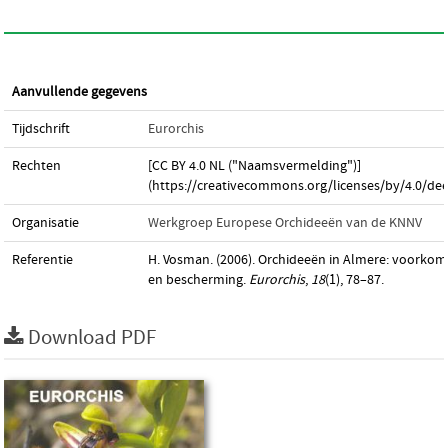
Aanvullende gegevens
Tijdschrift
Eurorchis
Rechten
[CC BY 4.0 NL ("Naamsvermelding")]
(https://creativecommons.org/licenses/by/4.0/dee
Organisatie
Werkgroep Europese Orchideeën van de KNNV
Referentie
H. Vosman. (2006). Orchideeën in Almere: voorko
en bescherming.
Eurorchis
,
18
(1), 78–87.
Download PDF