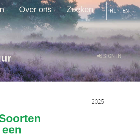
en
Over ons
Zoeken
NL
EN
uur
SIGN IN
2025
 Soorten
 een