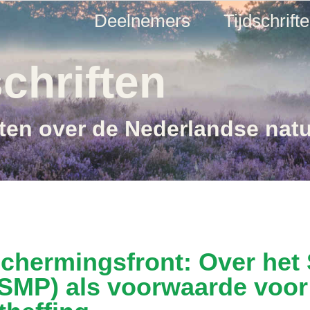
Deelnemers
Tijdschrift
chriften
ften over de Nederlandse nat
chermingsfront: Over het
SMP) als voorwaarde voor