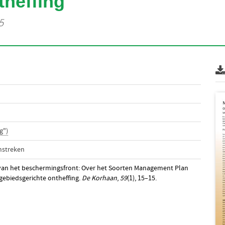
theffing
5
g")
mstreken
 van het beschermingsfront: Over het Soorten Management Plan
gebiedsgerichte ontheffing.
De Korhaan
,
59
(1), 15–15.