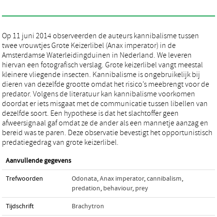
Op 11 juni 2014 observeerden de auteurs kannibalisme tussen
twee vrouwtjes Grote Keizerlibel (Anax imperator) in de
Amsterdamse Waterleidingduinen in Nederland. We leveren
hiervan een fotografisch verslag. Grote keizerlibel vangt meestal
kleinere vliegende insecten. Kannibalisme is ongebruikelijk bij
dieren van dezelfde grootte omdat het risico’s meebrengt voor de
predator. Volgens de literatuur kan kannibalisme voorkomen
doordat er iets misgaat met de communicatie tussen libellen van
dezelfde soort. Een hypothese is dat het slachtoffer geen
afweersignaal gaf omdat ze de ander als een mannetje aanzag en
bereid was te paren. Deze observatie bevestigt het opportunistisch
predatiegedrag van grote keizerlibel.
Aanvullende gegevens
Trefwoorden
Odonata
,
Anax imperator
,
cannibalism
,
predation
,
behaviour
,
prey
Tijdschrift
Brachytron