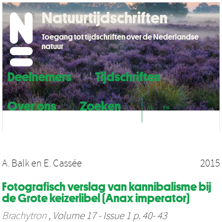
Natuurtijdschriften
Toegang tot tijdschriften over de Nederlandse
natuur
Deelnemers
Tijdschriften
Over ons
Zoeken
NL
EN
A. Balk
en
E. Cassée
2015
Fotografisch verslag van kannibalisme bij
de Grote keizerlibel (Anax imperator)
Brachytron
, Volume 17 - Issue 1 p. 40- 43