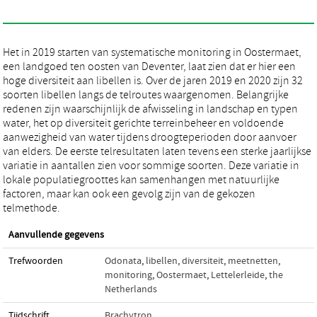
Het in 2019 starten van systematische monitoring in Oostermaet,
een landgoed ten oosten van Deventer, laat zien dat er hier een
hoge diversiteit aan libellen is. Over de jaren 2019 en 2020 zijn 32
soorten libellen langs de telroutes waargenomen. Belangrijke
redenen zijn waarschijnlijk de afwisseling in landschap en typen
water, het op diversiteit gerichte terreinbeheer en voldoende
aanwezigheid van water tijdens droogteperioden door aanvoer
van elders. De eerste telresultaten laten tevens een sterke jaarlijkse
variatie in aantallen zien voor sommige soorten. Deze variatie in
lokale populatiegroottes kan samenhangen met natuurlijke
factoren, maar kan ook een gevolg zijn van de gekozen
telmethode.
Aanvullende gegevens
Trefwoorden
Odonata
,
libellen
,
diversiteit
,
meetnetten
,
monitoring
,
Oostermaet
,
Lettelerleide
,
the
Netherlands
Tijdschrift
Brachytron