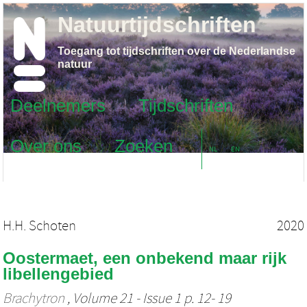
Natuurtijdschriften
Toegang tot tijdschriften over de Nederlandse
natuur
Deelnemers
Tijdschriften
Over ons
Zoeken
NL
EN
H.H. Schoten
2020
Oostermaet, een onbekend maar rijk
libellengebied
Brachytron
, Volume 21 - Issue 1 p. 12- 19