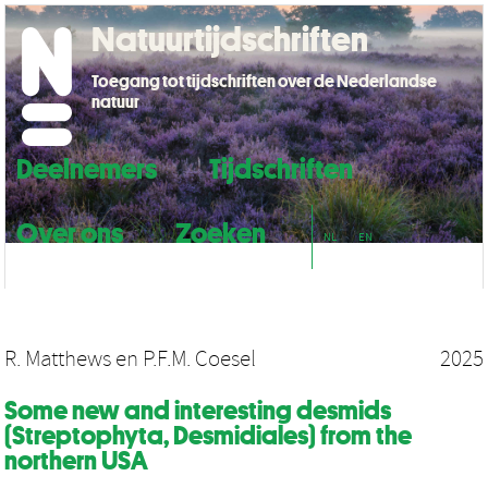
Natuurtijdschriften
Toegang tot tijdschriften over de Nederlandse
natuur
Deelnemers
Tijdschriften
Over ons
Zoeken
NL
EN
R. Matthews
en
P.F.M. Coesel
2025
Some new and interesting desmids
(Streptophyta, Desmidiales) from the
northern USA