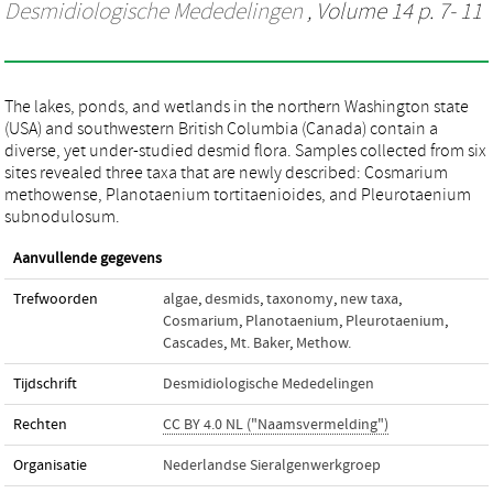
Desmidiologische Mededelingen
, Volume 14 p. 7- 11
The lakes, ponds, and wetlands in the northern Washington state
(USA) and southwestern British Columbia (Canada) contain a
diverse, yet under-studied desmid flora. Samples collected from six
sites revealed three taxa that are newly described: Cosmarium
methowense, Planotaenium tortitaenioides, and Pleurotaenium
subnodulosum.
Aanvullende gegevens
Trefwoorden
algae
,
desmids
,
taxonomy
,
new taxa
,
Cosmarium
,
Planotaenium
,
Pleurotaenium
,
Cascades
,
Mt. Baker
,
Methow.
Tijdschrift
Desmidiologische Mededelingen
Rechten
CC BY 4.0 NL ("Naamsvermelding")
Organisatie
Nederlandse Sieralgenwerkgroep