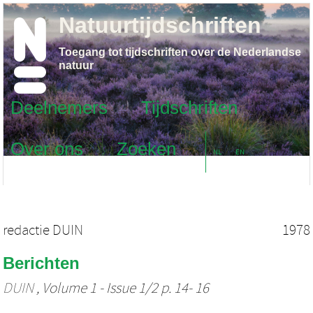
Natuurtijdschriften
Toegang tot tijdschriften over de Nederlandse
natuur
Deelnemers
Tijdschriften
Over ons
Zoeken
NL
EN
redactie DUIN
1978
Berichten
DUIN
, Volume 1 - Issue 1/2 p. 14- 16