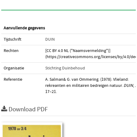
Aanvullende gegevens
Tijdschrift
DUIN
Rechten
[CC BY 4.0 NL ("Naamsvermelding")]
(https://creativecommons.org/licenses/by/4.0/dee
Organisatie
Stichting Duinbehoud
Referentie
A. Salman& G. van Ommering. (1978). Vlieland:
rekreanten en militairen bedreigen natuur.
DUIN
,
1
17–21.
Download PDF