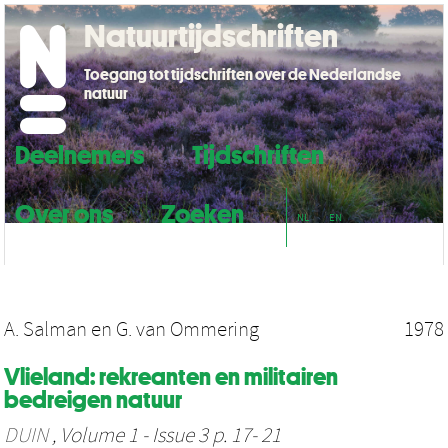
Natuurtijdschriften
Toegang tot tijdschriften over de Nederlandse
natuur
Deelnemers
Tijdschriften
Over ons
Zoeken
NL
EN
A. Salman
en
G. van Ommering
1978
Vlieland: rekreanten en militairen
bedreigen natuur
DUIN
, Volume 1 - Issue 3 p. 17- 21