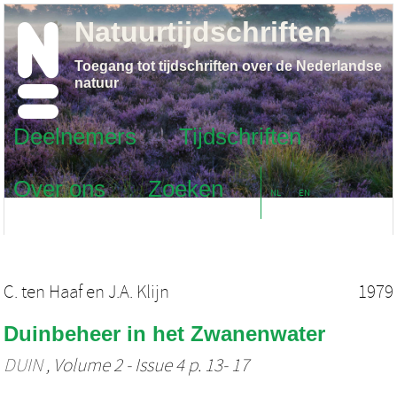
Natuurtijdschriften
Toegang tot tijdschriften over de Nederlandse
natuur
Deelnemers
Tijdschriften
Over ons
Zoeken
NL
EN
C. ten Haaf
en
J.A. Klijn
1979
Duinbeheer in het Zwanenwater
DUIN
, Volume 2 - Issue 4 p. 13- 17