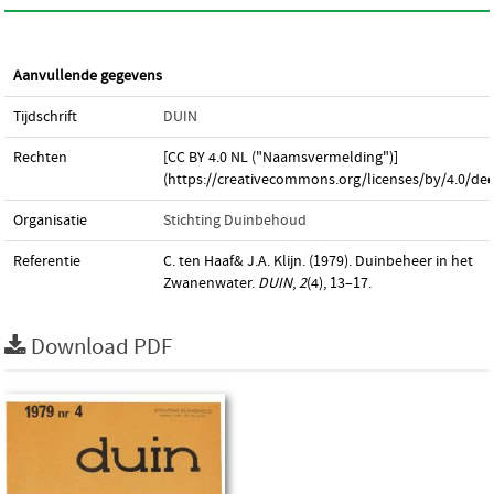
Aanvullende gegevens
Tijdschrift
DUIN
Rechten
[CC BY 4.0 NL ("Naamsvermelding")]
(https://creativecommons.org/licenses/by/4.0/dee
Organisatie
Stichting Duinbehoud
Referentie
C. ten Haaf& J.A. Klijn. (1979). Duinbeheer in het
Zwanenwater.
DUIN
,
2
(4), 13–17.
Download PDF