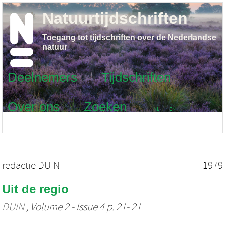
Natuurtijdschriften
Toegang tot tijdschriften over de Nederlandse
natuur
Deelnemers
Tijdschriften
Over ons
Zoeken
NL
EN
redactie DUIN
1979
Uit de regio
DUIN
, Volume 2 - Issue 4 p. 21- 21