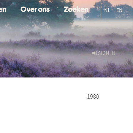
ten
Over ons
Zoeken
NL
EN
SIGN IN
1980