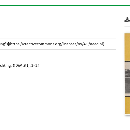
ng")](https://creativecommons.org/licenses/by/4.0/deed.nl)
ichting.
DUIN
,
3
(1), 2–24.