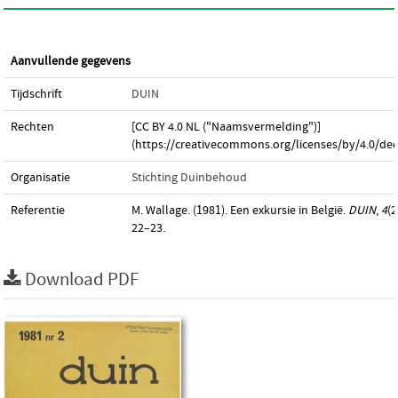
Aanvullende gegevens
Tijdschrift
DUIN
Rechten
[CC BY 4.0 NL ("Naamsvermelding")]
(https://creativecommons.org/licenses/by/4.0/dee
Organisatie
Stichting Duinbehoud
Referentie
M. Wallage. (1981). Een exkursie in België.
DUIN
,
4
(2
22–23.
Download PDF