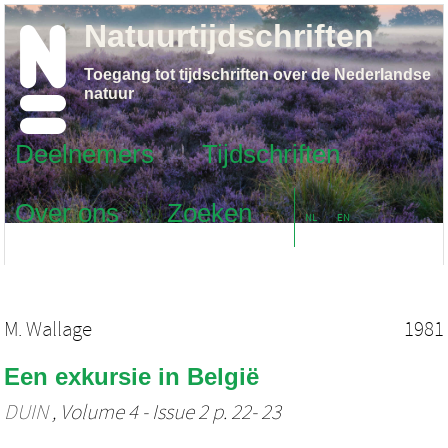
Natuurtijdschriften
Toegang tot tijdschriften over de Nederlandse
natuur
Deelnemers
Tijdschriften
Over ons
Zoeken
NL
EN
M. Wallage
1981
Een exkursie in België
DUIN
, Volume 4 - Issue 2 p. 22- 23