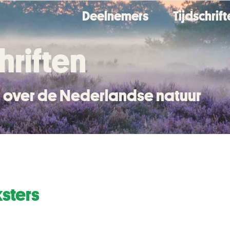
Deelnemers
Tijdschrif
hriften
en over de Nederlandse natuur
ksters