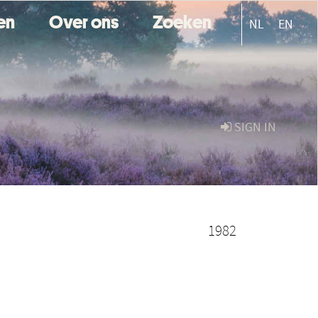
ten
Over ons
Zoeken
NL
EN
SIGN IN
1982