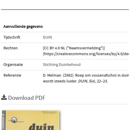
Aanvullende gegevens
Tijdschrift
DUIN
Rechten
[CC BY 4.0 NL ("Naamsvermelding")]
(https://creativecommons.org/licenses/by/4.0/dee
Organisatie
Stichting Duinbehoud
Referentie
D. Melman. (1982). Roep om vossenafschot in dui
wordt steeds luider.
DUIN
,
5
(4), 22–23.
Download PDF