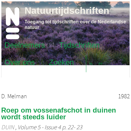
Natuurtijdschriften
Toegang tot tijdschriften over de Nederlandse
natuur
Deelnemers
Tijdschriften
Over ons
Zoeken
NL
EN
D. Melman
1982
Roep om vossenafschot in duinen
wordt steeds luider
DUIN
, Volume 5 - Issue 4 p. 22- 23