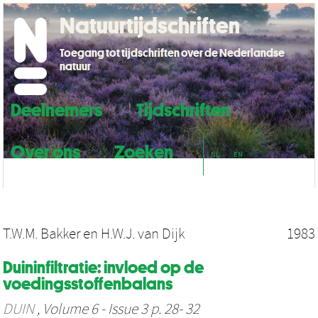
Natuurtijdschriften
Toegang tot tijdschriften over de Nederlandse
natuur
Deelnemers
Tijdschriften
Over ons
Zoeken
NL
EN
T.W.M. Bakker
en
H.W.J. van Dijk
1983
Duininfiltratie: invloed op de
voedingsstoffenbalans
DUIN
, Volume 6 - Issue 3 p. 28- 32