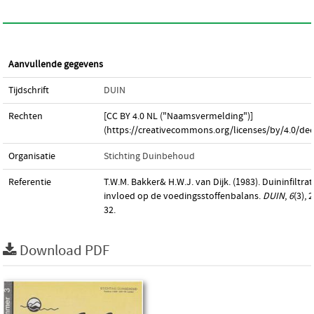
Aanvullende gegevens
Tijdschrift
DUIN
Rechten
[CC BY 4.0 NL ("Naamsvermelding")]
(https://creativecommons.org/licenses/by/4.0/dee
Organisatie
Stichting Duinbehoud
Referentie
T.W.M. Bakker& H.W.J. van Dijk. (1983). Duininfiltrati
invloed op de voedingsstoffenbalans.
DUIN
,
6
(3), 
32.
Download PDF