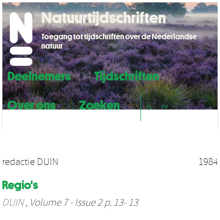
Natuurtijdschriften
Toegang tot tijdschriften over de Nederlandse
natuur
Deelnemers
Tijdschriften
Over ons
Zoeken
NL
EN
redactie DUIN
1984
Regio's
DUIN
, Volume 7 - Issue 2 p. 13- 13