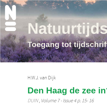
Natuurtijds
Toegang tot tijdschri
H.W.J. van Dijk
Den Haag de zee in
DUIN
, Volume 7 - Issue 4 p. 15- 16