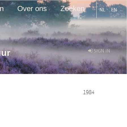
en
Over ons
Zoeken
NL
EN
uur
SIGN IN
1984