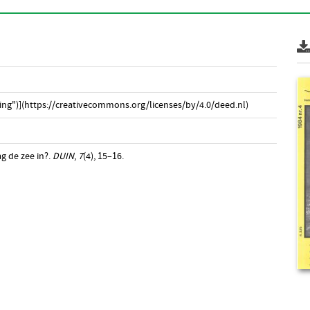
ng")](https://creativecommons.org/licenses/by/4.0/deed.nl)
ag de zee in?.
DUIN
,
7
(4), 15–16.