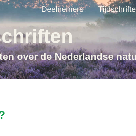
Deelnemers
Tijdschrift
chriften
ften over de Nederlandse nat
?