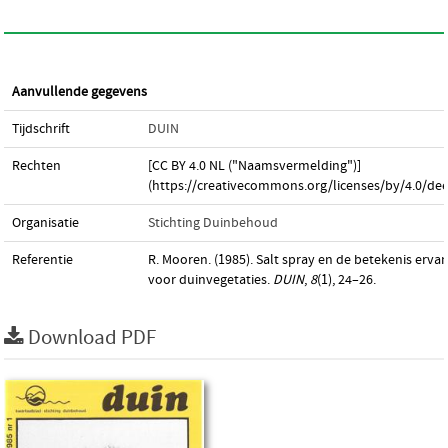
Aanvullende gegevens
Tijdschrift
DUIN
Rechten
[CC BY 4.0 NL ("Naamsvermelding")]
(https://creativecommons.org/licenses/by/4.0/dee
Organisatie
Stichting Duinbehoud
Referentie
R. Mooren. (1985). Salt spray en de betekenis erva
voor duinvegetaties.
DUIN
,
8
(1), 24–26.
Download PDF