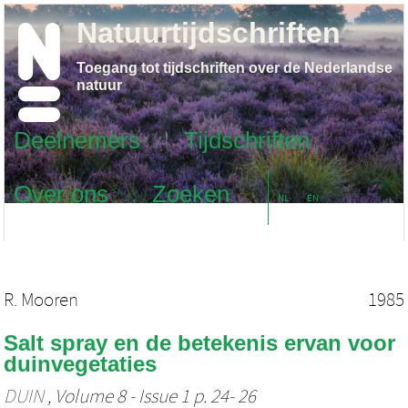
Natuurtijdschriften
Toegang tot tijdschriften over de Nederlandse
natuur
Deelnemers
Tijdschriften
Over ons
Zoeken
NL
EN
R. Mooren
1985
Salt spray en de betekenis ervan voor
duinvegetaties
DUIN
, Volume 8 - Issue 1 p. 24- 26