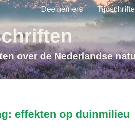
Deelnemers
Tijdschrift
chriften
ften over de Nederlandse nat
g: effekten op duinmilieu