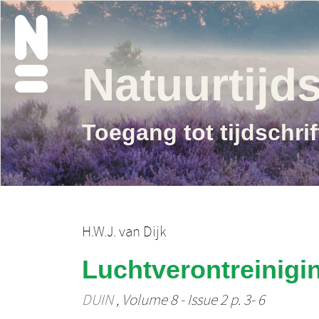
Natuurtijds
Toegang tot tijdschri
H.W.J. van Dijk
Luchtverontreinigin
DUIN
, Volume 8 - Issue 2 p. 3- 6