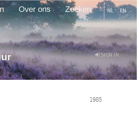
en
Over ons
Zoeken
NL
EN
uur
SIGN IN
1985