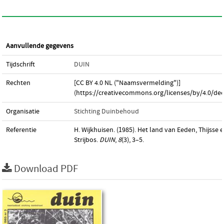
Aanvullende gegevens
Tijdschrift
DUIN
Rechten
[CC BY 4.0 NL ("Naamsvermelding")]
(https://creativecommons.org/licenses/by/4.0/dee
Organisatie
Stichting Duinbehoud
Referentie
H. Wijkhuisen. (1985). Het land van Eeden, Thijsse 
Strijbos.
DUIN
,
8
(3), 3–5.
Download PDF