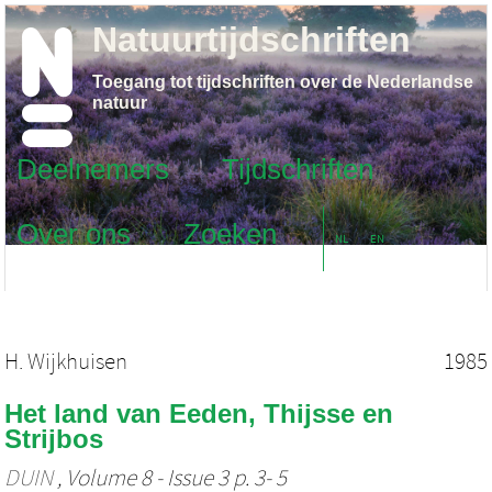
Natuurtijdschriften
Toegang tot tijdschriften over de Nederlandse
natuur
Deelnemers
Tijdschriften
Over ons
Zoeken
NL
EN
H. Wijkhuisen
1985
Het land van Eeden, Thijsse en
Strijbos
DUIN
, Volume 8 - Issue 3 p. 3- 5