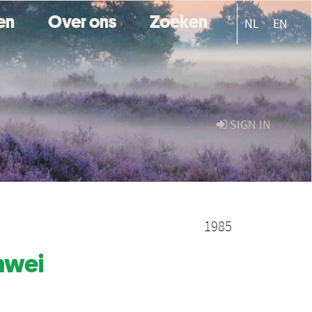
ten
Over ons
Zoeken
NL
EN
SIGN IN
1985
nwei