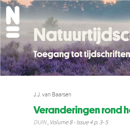
Natuurtijdsc
Toegang tot tijdschrift
J.J. van Baarsen
Veranderingen rond h
DUIN
, Volume 8 - Issue 4 p. 3- 5