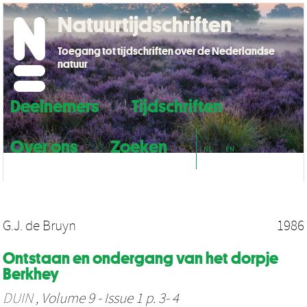
Natuurtijdschriften
Toegang tot tijdschriften over de Nederlandse
natuur
Deelnemers
Tijdschriften
Over ons
Zoeken
NL
EN
G.J. de Bruyn
1986
Ontstaan en ondergang van het dorpje
Berkhey
DUIN
, Volume 9 - Issue 1 p. 3- 4