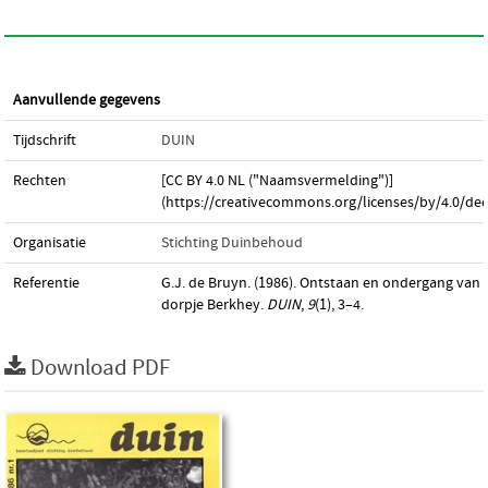
Aanvullende gegevens
Tijdschrift
DUIN
Rechten
[CC BY 4.0 NL ("Naamsvermelding")]
(https://creativecommons.org/licenses/by/4.0/dee
Organisatie
Stichting Duinbehoud
Referentie
G.J. de Bruyn. (1986). Ontstaan en ondergang van 
dorpje Berkhey.
DUIN
,
9
(1), 3–4.
Download PDF