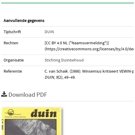
Aanvullende gegevens
Tijdschrift
DUIN
Rechten
[CC BY 4.0 NL ("Naamsvermelding")]
(https://creativecommons.org/licenses/by/4.0/dee
Organisatie
Stichting Duinbehoud
Referentie
C. van Schaik. (1986). Winsemius kritiseert VEWIN-p
DUIN
,
9
(2), 49–49.
Download PDF