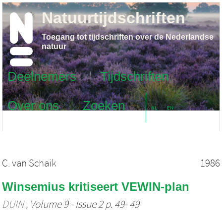
Natuurtijdschriften
Toegang tot tijdschriften over de Nederlandse
natuur
Deelnemers
Tijdschriften
Over ons
Zoeken
NL
EN
C. van Schaik
1986
Winsemius kritiseert VEWIN-plan
DUIN
, Volume 9 - Issue 2 p. 49- 49