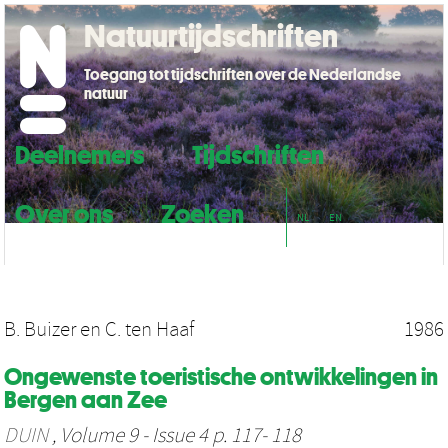
Natuurtijdschriften
Toegang tot tijdschriften over de Nederlandse
natuur
Deelnemers
Tijdschriften
Over ons
Zoeken
NL
EN
B. Buizer
en
C. ten Haaf
1986
Ongewenste toeristische ontwikkelingen in
Bergen aan Zee
DUIN
, Volume 9 - Issue 4 p. 117- 118