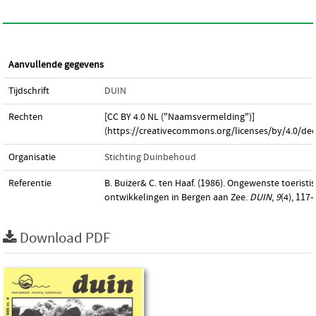
Aanvullende gegevens
Tijdschrift
DUIN
Rechten
[CC BY 4.0 NL ("Naamsvermelding")]
(https://creativecommons.org/licenses/by/4.0/dee
Organisatie
Stichting Duinbehoud
Referentie
B. Buizer& C. ten Haaf. (1986). Ongewenste toeristi
ontwikkelingen in Bergen aan Zee.
DUIN
,
9
(4), 117
Download PDF