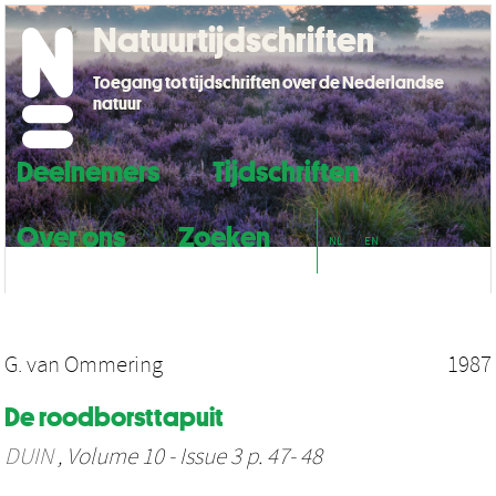
Natuurtijdschriften
Toegang tot tijdschriften over de Nederlandse
natuur
Deelnemers
Tijdschriften
Over ons
Zoeken
NL
EN
G. van Ommering
1987
De roodborsttapuit
DUIN
, Volume 10 - Issue 3 p. 47- 48