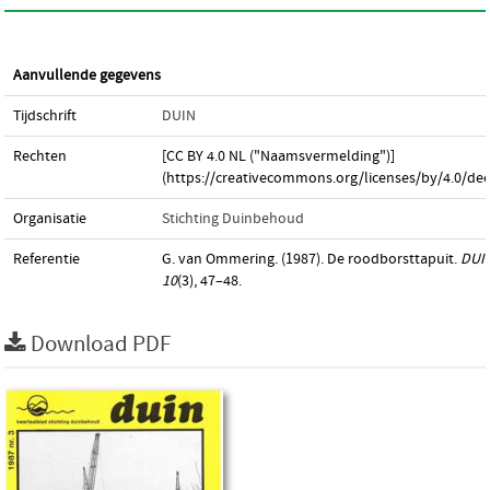
Aanvullende gegevens
Tijdschrift
DUIN
Rechten
[CC BY 4.0 NL ("Naamsvermelding")]
(https://creativecommons.org/licenses/by/4.0/dee
Organisatie
Stichting Duinbehoud
Referentie
G. van Ommering. (1987). De roodborsttapuit.
DUI
10
(3), 47–48.
Download PDF