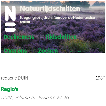
Natuurtijdschriften
Toegang tot tijdschriften over de Nederlandse
natuur
Deelnemers
Tijdschriften
Over ons
Zoeken
NL
EN
redactie DUIN
1987
Regio's
DUIN
, Volume 10 - Issue 3 p. 61- 63