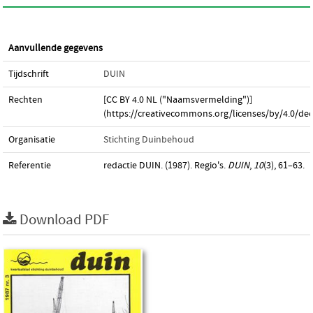
Aanvullende gegevens
Tijdschrift
DUIN
Rechten
[CC BY 4.0 NL ("Naamsvermelding")]
(https://creativecommons.org/licenses/by/4.0/dee
Organisatie
Stichting Duinbehoud
Referentie
redactie DUIN. (1987). Regio's.
DUIN
,
10
(3), 61–63.
Download PDF