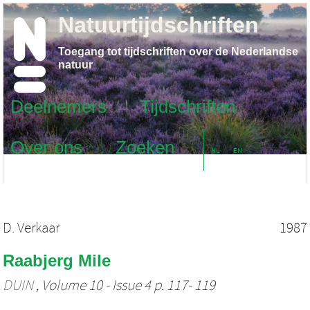
Natuurtijdschriften
Toegang tot tijdschriften over de Nederlandse
natuur
Deelnemers
Tijdschriften
Over ons
Zoeken
NL
EN
D. Verkaar
1987
Raabjerg Mile
DUIN
, Volume 10 - Issue 4 p. 117- 119