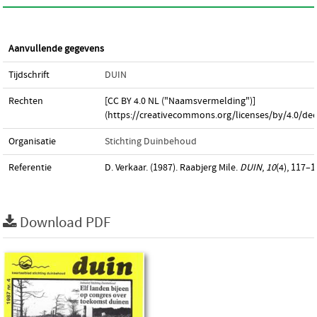
Aanvullende gegevens
Tijdschrift
DUIN
Rechten
[CC BY 4.0 NL ("Naamsvermelding")]
(https://creativecommons.org/licenses/by/4.0/dee
Organisatie
Stichting Duinbehoud
Referentie
D. Verkaar. (1987). Raabjerg Mile.
DUIN
,
10
(4), 117–1
Download PDF