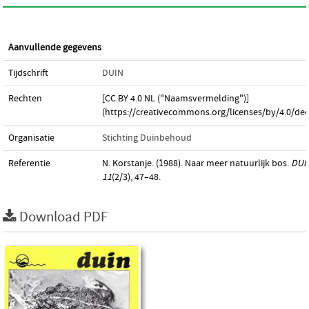
Aanvullende gegevens
Tijdschrift
DUIN
Rechten
[CC BY 4.0 NL ("Naamsvermelding")]
(https://creativecommons.org/licenses/by/4.0/dee
Organisatie
Stichting Duinbehoud
Referentie
N. Korstanje. (1988). Naar meer natuurlijk bos.
DUI
11
(2/3), 47–48.
Download PDF