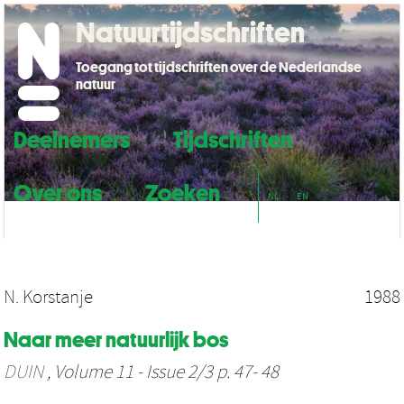
Natuurtijdschriften
Toegang tot tijdschriften over de Nederlandse
natuur
Deelnemers
Tijdschriften
Over ons
Zoeken
NL
EN
N. Korstanje
1988
Naar meer natuurlijk bos
DUIN
, Volume 11 - Issue 2/3 p. 47- 48