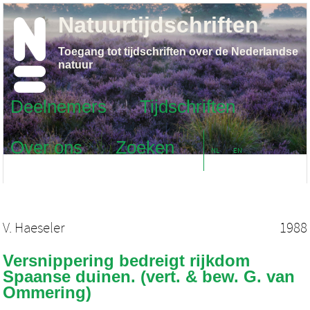
Natuurtijdschriften
Toegang tot tijdschriften over de Nederlandse
natuur
Deelnemers
Tijdschriften
Over ons
Zoeken
NL
EN
V. Haeseler
1988
Versnippering bedreigt rijkdom
Spaanse duinen. (vert. & bew. G. van
Ommering)