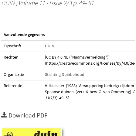
DUIN
, Volume 11 - Issue 2/3 p. 49- 51
Aanvullende gegevens
Tijdschrift
DUIN
Rechten
[CC BY 4.0 NL ("Naamsvermelding")]
(https://creativecommons.org/licenses/by/4.0/dee
Organisatie
Stichting Duinbehoud
Referentie
V. Haeseler. (1988). Versnippering bedreigt rijkdom
Spaanse duinen. (vert. & bew. G. van Ommering).
D
11
(2/3), 49–51.
Download PDF