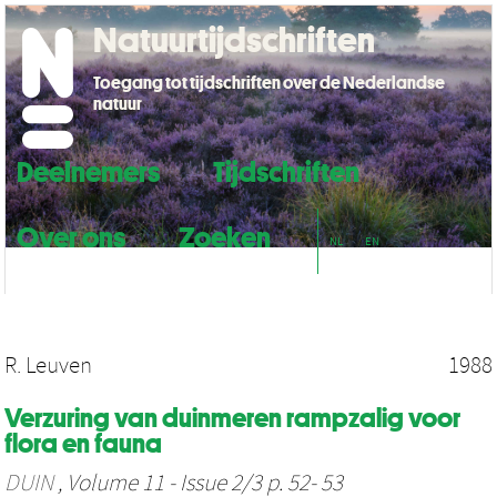
Natuurtijdschriften
Toegang tot tijdschriften over de Nederlandse
natuur
Deelnemers
Tijdschriften
Over ons
Zoeken
NL
EN
R. Leuven
1988
Verzuring van duinmeren rampzalig voor
flora en fauna
DUIN
, Volume 11 - Issue 2/3 p. 52- 53