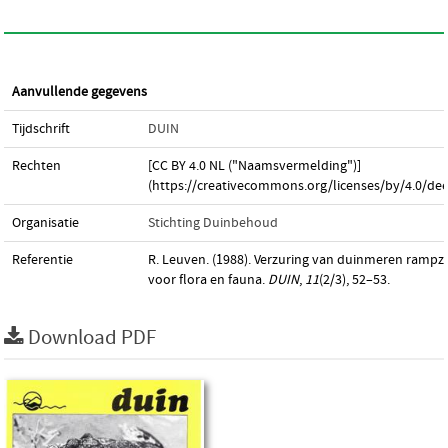
Aanvullende gegevens
Tijdschrift
DUIN
Rechten
[CC BY 4.0 NL ("Naamsvermelding")]
(https://creativecommons.org/licenses/by/4.0/dee
Organisatie
Stichting Duinbehoud
Referentie
R. Leuven. (1988). Verzuring van duinmeren rampza
voor flora en fauna.
DUIN
,
11
(2/3), 52–53.
Download PDF