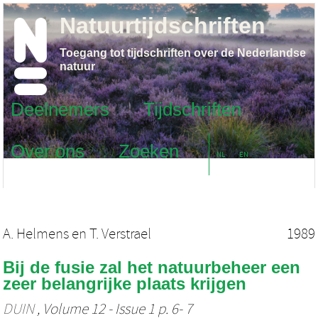
Natuurtijdschriften
Toegang tot tijdschriften over de Nederlandse
natuur
Deelnemers
Tijdschriften
Over ons
Zoeken
NL
EN
A. Helmens
en
T. Verstrael
1989
Bij de fusie zal het natuurbeheer een
zeer belangrijke plaats krijgen
DUIN
, Volume 12 - Issue 1 p. 6- 7