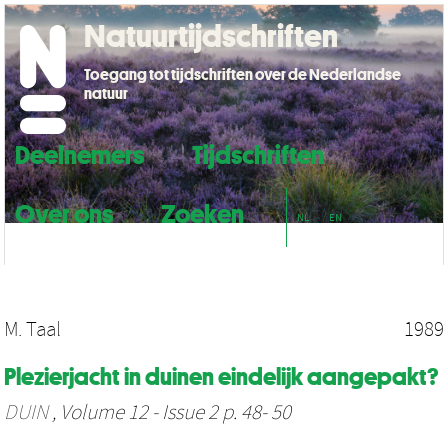
Natuurtijdschriften
Toegang tot tijdschriften over de Nederlandse
natuur
Deelnemers
Tijdschriften
Over ons
Zoeken
NL
EN
M. Taal
1989
Plezierjacht in duinen eindelijk aangepakt?
DUIN
, Volume 12 - Issue 2 p. 48- 50