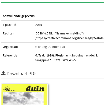
Aanvullende gegevens
Tijdschrift
DUIN
Rechten
[CC BY 4.0 NL ("Naamsvermelding")]
(https://creativecommons.org/licenses/by/4.0/dee
Organisatie
Stichting Duinbehoud
Referentie
M. Taal. (1989). Plezierjacht in duinen eindelijk
aangepakt?.
DUIN
,
12
(2), 48–50.
Download PDF