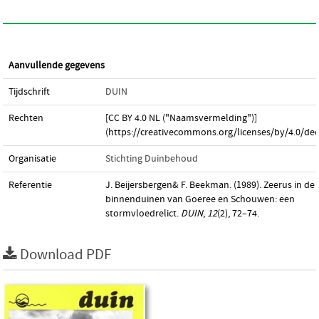
Aanvullende gegevens
Tijdschrift
DUIN
Rechten
[CC BY 4.0 NL ("Naamsvermelding")]
(https://creativecommons.org/licenses/by/4.0/dee
Organisatie
Stichting Duinbehoud
Referentie
J. Beijersbergen& F. Beekman. (1989). Zeerus in de
binnenduinen van Goeree en Schouwen: een
stormvloedrelict.
DUIN
,
12
(2), 72–74.
Download PDF