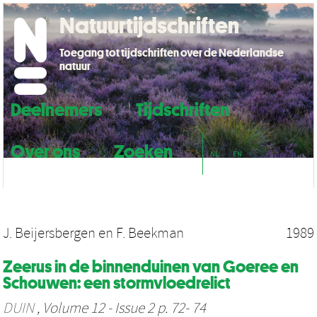
Natuurtijdschriften
Toegang tot tijdschriften over de Nederlandse
natuur
Deelnemers
Tijdschriften
Over ons
Zoeken
NL
EN
J. Beijersbergen
en
F. Beekman
1989
Zeerus in de binnenduinen van Goeree en
Schouwen: een stormvloedrelict
DUIN
, Volume 12 - Issue 2 p. 72- 74