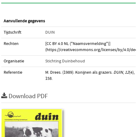
Aanvullende gegevens
Tijdschrift
DUIN
Rechten
[CC BY 4.0 NL ("Naamsvermelding")]
(https://creativecommons.org/licenses/by/4.0/dee
Organisatie
Stichting Duinbehoud
Referentie
M. Drees. (1989). Konijnen als grazers.
DUIN
,
12
(4),
158.
Download PDF