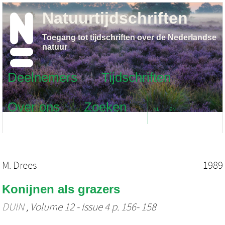
Natuurtijdschriften
Toegang tot tijdschriften over de Nederlandse
natuur
Deelnemers
Tijdschriften
Over ons
Zoeken
NL
EN
M. Drees
1989
Konijnen als grazers
DUIN
, Volume 12 - Issue 4 p. 156- 158