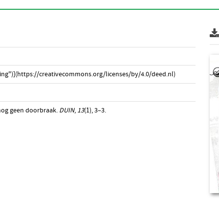
ng")](https://creativecommons.org/licenses/by/4.0/deed.nl)
 nog geen doorbraak.
DUIN
,
13
(1), 3–3.