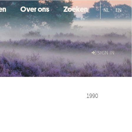
ten
Over ons
Zoeken
NL
EN
SIGN IN
1990