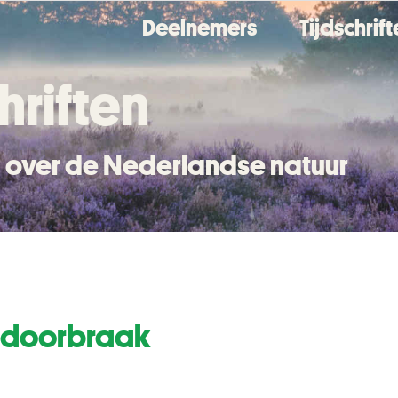
Deelnemers
Tijdschrif
hriften
en over de Nederlandse natuur
n doorbraak