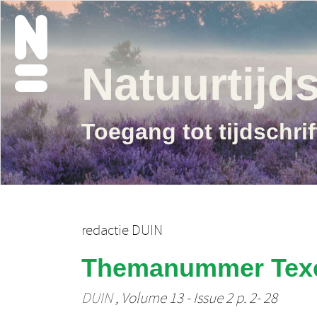
Natuurtijds
Toegang tot tijdschri
redactie DUIN
Themanummer Texel
DUIN
, Volume 13 - Issue 2 p. 2- 28