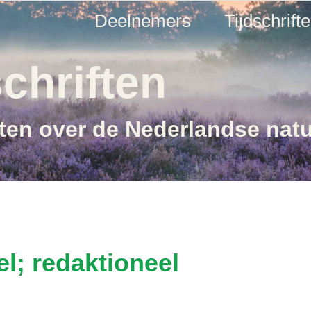
Deelnemers
Tijdschrift
chriften
ften over de Nederlandse nat
; redaktioneel