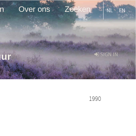
en
Over ons
Zoeken
NL
EN
uur
SIGN IN
1990