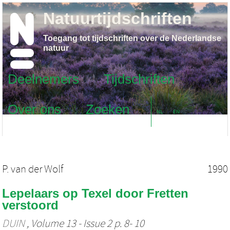
Natuurtijdschriften
Toegang tot tijdschriften over de Nederlandse
natuur
Deelnemers
Tijdschriften
Over ons
Zoeken
NL
EN
P. van der Wolf
1990
Lepelaars op Texel door Fretten
verstoord
DUIN
, Volume 13 - Issue 2 p. 8- 10