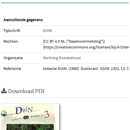
Aanvullende gegevens
Tijdschrift
DUIN
Rechten
[CC BY 4.0 NL ("Naamsvermelding")]
(https://creativecommons.org/licenses/by/4.0/dee
Organisatie
Stichting Duinbehoud
Referentie
redactie DUIN. (1990). Duinkrant.
DUIN
,
13
(3), 13–1
Download PDF