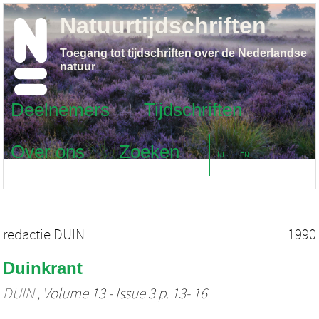
Natuurtijdschriften
Toegang tot tijdschriften over de Nederlandse
natuur
Deelnemers
Tijdschriften
Over ons
Zoeken
NL
EN
redactie DUIN
1990
Duinkrant
DUIN
, Volume 13 - Issue 3 p. 13- 16