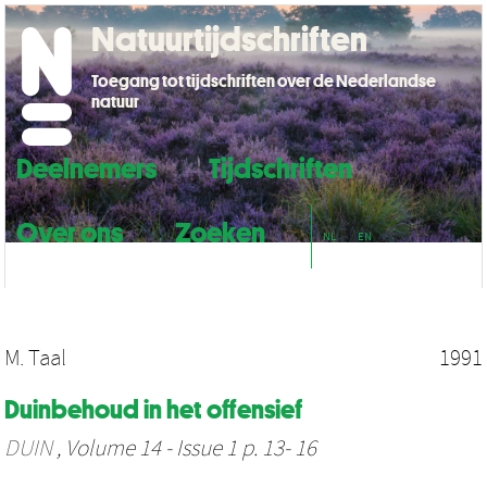
Natuurtijdschriften
Toegang tot tijdschriften over de Nederlandse
natuur
Deelnemers
Tijdschriften
Over ons
Zoeken
NL
EN
M. Taal
1991
Duinbehoud in het offensief
DUIN
, Volume 14 - Issue 1 p. 13- 16