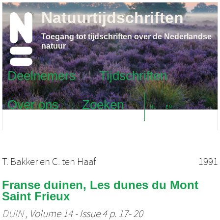
Natuurtijdschriften
Toegang tot tijdschriften over de Nederlandse
natuur
Deelnemers
Tijdschriften
Over ons
Zoeken
NL
EN
T. Bakker
en
C. ten Haaf
1991
Franse duinen, Les dunes du Mont
Saint Frieux
DUIN
, Volume 14 - Issue 4 p. 17- 20