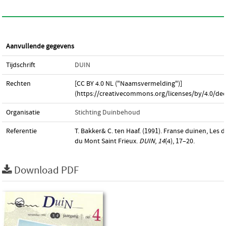
Aanvullende gegevens
Tijdschrift
DUIN
Rechten
[CC BY 4.0 NL ("Naamsvermelding")]
(https://creativecommons.org/licenses/by/4.0/dee
Organisatie
Stichting Duinbehoud
Referentie
T. Bakker& C. ten Haaf. (1991). Franse duinen, Les 
du Mont Saint Frieux.
DUIN
,
14
(4), 17–20.
Download PDF