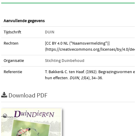
Aanvullende gegevens
Tijdschrift
DUIN
Rechten
[CC BY 4.0 NL ("Naamsvermelding")]
(https://creativecommons.org/licenses/by/4.0/dee
Organisatie
Stichting Duinbehoud
Referentie
T. Bakker& C. ten Haaf. (1992). Begrazingsvormen e
hun effecten.
DUIN
,
15
(4), 34–36.
Download PDF