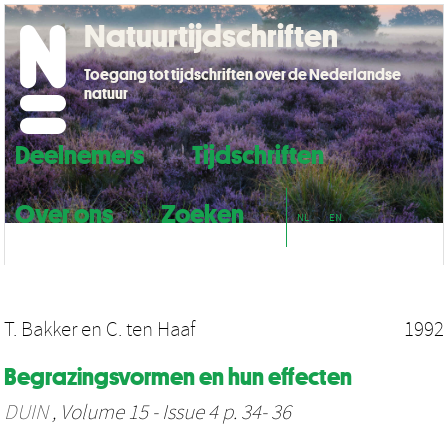
Natuurtijdschriften
Toegang tot tijdschriften over de Nederlandse
natuur
Deelnemers
Tijdschriften
Over ons
Zoeken
NL
EN
T. Bakker
en
C. ten Haaf
1992
Begrazingsvormen en hun effecten
DUIN
, Volume 15 - Issue 4 p. 34- 36